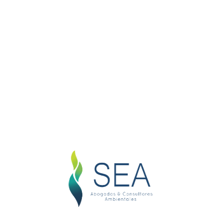
PILAR.
“Diplomado en Derecho Procesal Penal”, Centro
de Estudios Judiciales de Actualización y
Especialización CEJAE, UNIGRAN.
“Diplomado de Ejecución Penal, Unificación de
Penas, Tutela Jurisdiccional”, Centro de Estudios
Judiciales de Actualización y Especialización
CEJAE.
“Diplomado Internacional de Actualización en
Contratos”, Centro de Estudios Judiciales de
Actualización y Especialización CEJAE, Asociación
de Magistrados Judiciales del Paraguay AMJP,
UPAP.
“Diplomado en Derecho Penal – Parte Especial”,
Centro de Estudios Judiciales de Actualización y