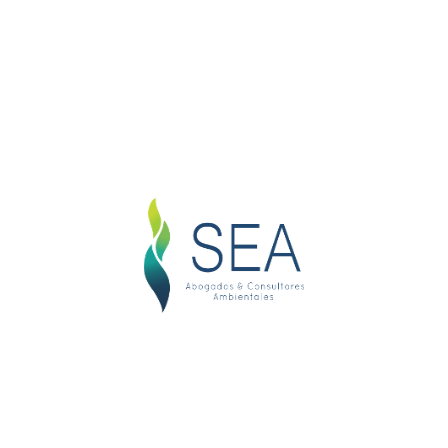
e ab illo inventore veritatis et quasi architecto
 ipsam voluptatem quia voluptas sit aspernatur aut
lores eos qui ratione voluptatem sequi nesciunt.
ia dolor sit amet, consectetur, adipisci velit, sed
nt ut labore et dolore magnam aliquam quaerat
strum exercitationem ullam corporis suscipit
nsequatur? Quis autem vel eum iure reprehenderit
lestiae consequatur vel illum qui dolorem eum
Immigration Law
Quis autem veleuure repe
henderit voltate velit